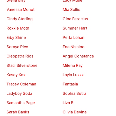
Stella May
Lucy Muse
Vanessa Monet
Mia Sollis
Cindy Sterling
Gina Ferocius
Roxxie Moth
Summer Hart
Eiby Shine
Perla Lohan
Soraya Rico
Ena Nishino
Cleopatra Rios
Angel Constance
Staci Silverstone
Milena Ray
Kasey Kox
Layla Luxxx
Tracey Coleman
Fantasia
Ladyboy Soda
Sophia Sutra
Samantha Page
Liza B
Sarah Banks
Olivia Devine