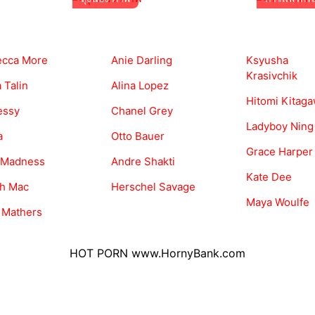
cca More
Anie Darling
Ksyusha
Krasivchik
 Talin
Alina Lopez
Hitomi Kitag
essy
Chanel Grey
Ladyboy Ning
a
Otto Bauer
Grace Harper
 Madness
Andre Shakti
Kate Dee
ah Mac
Herschel Savage
Maya Woulfe
 Mathers
HOT PORN
www.HornyBank.com