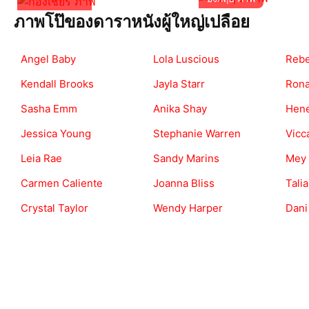
ภาพโป๊ของดาราหนังผู้ใหญ่เปลือย
Angel Baby
Lola Luscious
Rebe
Kendall Brooks
Jayla Starr
Rona
Sasha Emm
Anika Shay
Hen
Jessica Young
Stephanie Warren
Vicc
Leia Rae
Sandy Marins
Mey
Carmen Caliente
Joanna Bliss
Tali
Crystal Taylor
Wendy Harper
Dani