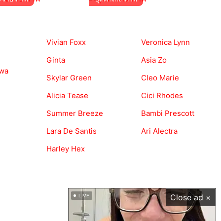
Vivian Foxx
Veronica Lynn
Ginta
Asia Zo
awa
Skylar Green
Cleo Marie
Alicia Tease
Cici Rhodes
Summer Breeze
Bambi Prescott
Lara De Santis
Ari Alectra
Harley Hex
Close ad ×
LIVE