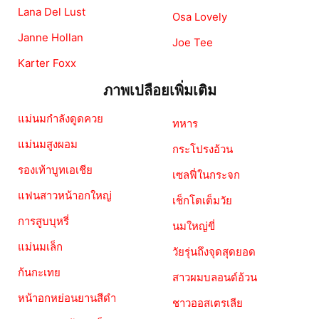
Lana Del Lust
Osa Lovely
Janne Hollan
Joe Tee
Karter Foxx
ภาพเปลือยเพิ่มเติม
แม่นมกำลังดูดควย
ทหาร
แม่นมสูงผอม
กระโปรงอ้วน
รองเท้าบูทเอเชีย
เซลฟี่ในกระจก
แฟนสาวหน้าอกใหญ่
เช็กโตเต็มวัย
การสูบบุหรี่
นมใหญ่ขี่
แม่นมเล็ก
วัยรุ่นถึงจุดสุดยอด
ก้นกะเทย
สาวผมบลอนด์อ้วน
หน้าอกหย่อนยานสีดำ
ชาวออสเตรเลีย