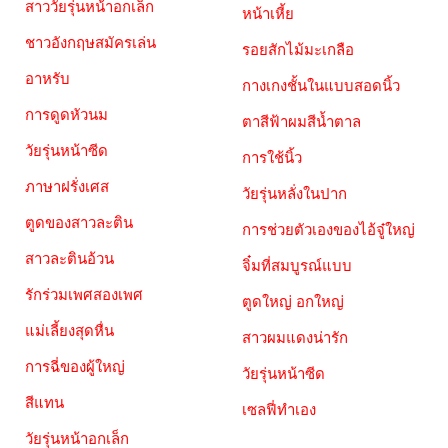
สาววัยรุ่นหน้าอกเล็ก
หน้าเหี้ย
ชาวอังกฤษสมัครเล่น
รอยสักไม้มะเกลือ
อาหรับ
กางเกงชั้นในแบบสอดนิ้ว
การดูดหัวนม
ตาสีฟ้าผมสีน้ำตาล
วัยรุ่นหน้าซีด
การใช้นิ้ว
ภาษาฝรั่งเศส
วัยรุ่นหลั่งในปาก
ตูดของสาวละติน
การช่วยตัวเองของไอ้จู๋ใหญ่
สาวละตินอ้วน
จิ๋มที่สมบูรณ์แบบ
รักร่วมเพศสองเพศ
ตูดใหญ่ อกใหญ่
แม่เลี้ยงสุดหื่น
สาวผมแดงน่ารัก
การฉี่ของผู้ใหญ่
วัยรุ่นหน้าซีด
สีแทน
เซลฟี่ทำเอง
วัยรุ่นหน้าอกเล็ก