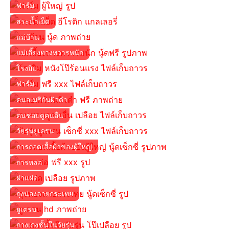
ฟาร์ม
สระน้ำเย็ด
แม่บ้าน
แม่เลี้ยงทางทวารหนัก
โรงยิม
ฟาร์ม
คนอเมริกันผิวดำ
คนชอบดูคนอื่น
วัยรุ่นยูเครน
การถอดเสื้อผ้าของผู้ใหญ่
การหล่อ
ฝาแฝด
ถุงน่องลายกระเทย
ยูเครน
กางเกงชั้นในวัยรุ่น