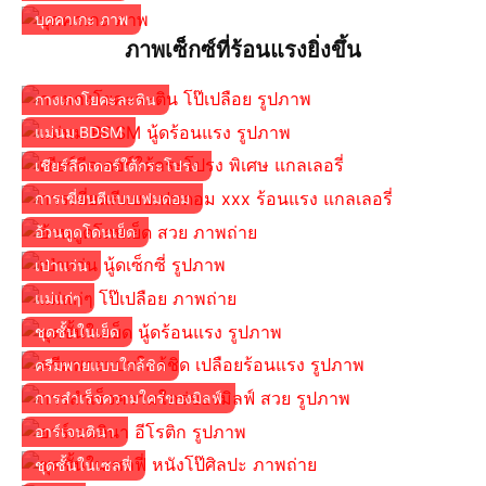
บุคคาเกะ ภาพ
ภาพเซ็กซ์ที่ร้อนแรงยิ่งขึ้น
กางเกงโยคะละติน
แม่นม BDSM
เชียร์ลีดเดอร์ใต้กระโปรง
การเฆี่ยนตีแบบเฟมดอม
อ้วนตูดโดนเย็ด
เป่าแว่น
แม่แก่ๆ
ชุดชั้นในเย็ด
ครีมพายแบบใกล้ชิด
การสำเร็จความใคร่ของมิลฟ์
อาร์เจนตินา
ชุดชั้นในเซลฟี่