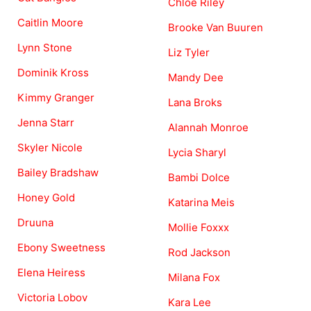
Chloe Riley
Caitlin Moore
Brooke Van Buuren
Lynn Stone
Liz Tyler
Dominik Kross
Mandy Dee
Kimmy Granger
Lana Broks
Jenna Starr
Alannah Monroe
Skyler Nicole
Lycia Sharyl
Bailey Bradshaw
Bambi Dolce
Honey Gold
Katarina Meis
Druuna
Mollie Foxxx
Ebony Sweetness
Rod Jackson
Elena Heiress
Milana Fox
Victoria Lobov
Kara Lee