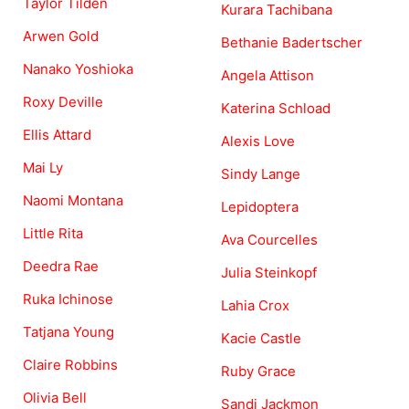
Taylor Tilden
Kurara Tachibana
Arwen Gold
Bethanie Badertscher
Nanako Yoshioka
Angela Attison
Roxy Deville
Katerina Schload
Ellis Attard
Alexis Love
Mai Ly
Sindy Lange
Naomi Montana
Lepidoptera
Little Rita
Ava Courcelles
Deedra Rae
Julia Steinkopf
Ruka Ichinose
Lahia Crox
Tatjana Young
Kacie Castle
Claire Robbins
Ruby Grace
Olivia Bell
Sandi Jackmon