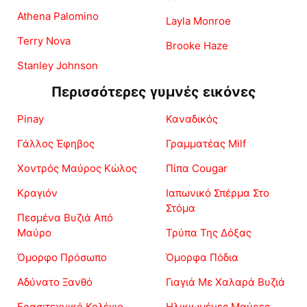
Athena Palomino
Layla Monroe
Terry Nova
Brooke Haze
Stanley Johnson
Περισσότερες γυμνές εικόνες
Pinay
Καναδικός
Γάλλος Έφηβος
Γραμματέας Milf
Χοντρός Μαύρος Κώλος
Πίπα Cougar
Κραγιόν
Ιαπωνικό Σπέρμα Στο
Στόμα
Πεσμένα Βυζιά Από
Μαύρο
Τρύπα Της Δόξας
Όμορφο Πρόσωπο
Όμορφα Πόδια
Αδύνατο Ξανθό
Γιαγιά Με Χαλαρά Βυζιά
Ερασιτεχνικό Κολέγιο
Ηλικιωμένες Μαύρες