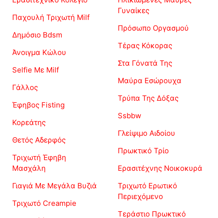
Γυναίκες
Παχουλή Τριχωτή Milf
Πρόσωπο Οργασμού
Δημόσιο Bdsm
Τέρας Κόκορας
Άνοιγμα Κώλου
Στα Γόνατά Της
Selfie Με Milf
Μαύρα Εσώρουχα
Γάλλος
Τρύπα Της Δόξας
Έφηβος Fisting
Ssbbw
Κορεάτης
Γλείψιμο Αιδοίου
Θετός Αδερφός
Πρωκτικό Τρίο
Τριχωτή Έφηβη
Μασχάλη
Ερασιτέχνης Νοικοκυρά
Γιαγιά Με Μεγάλα Βυζιά
Τριχωτό Ερωτικό
Περιεχόμενο
Τριχωτό Creampie
Τεράστιο Πρωκτικό