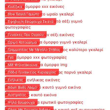
Κινέζικα
Bbw Γιαγιά Γαμώτο
Έφηβος/η Εσώρουχα Σκατά
Γυναίκες Που Ουρούν
Ώριμο Κατούρημα
Γραμματέας Με Μεγάλο Στήθος
Γγα
Milf Ψηλοτάκουνα
Πόδια Γυναικείας Κυριαρχίας
Ενήλικας
Bdsm Βαθύ Λαιμό
Αυστραλός
Ψηλά Εσώρουχα
Πάρτι Με Γυμνούς Άνδρες