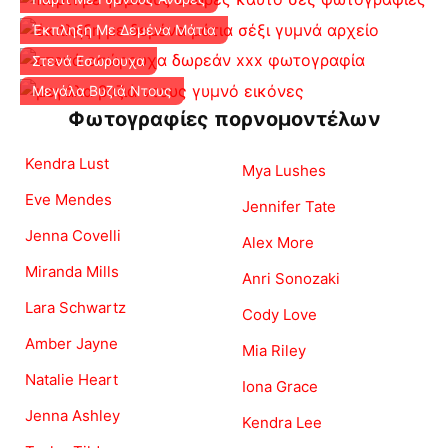
Έκπληξη Με Δεμένα Μάτια
Στενά Εσώρουχα
Μεγάλα Βυζιά Ντους
Φωτογραφίες πορνομοντέλων
Kendra Lust
Mya Lushes
Eve Mendes
Jennifer Tate
Jenna Covelli
Alex More
Miranda Mills
Anri Sonozaki
Lara Schwartz
Cody Love
Amber Jayne
Mia Riley
Natalie Heart
Iona Grace
Jenna Ashley
Kendra Lee