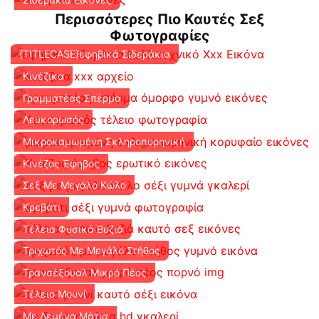
Περισσότερες Πιο Καυτές Σεξ
Φωτογραφίες
{TITLECASE}εφηβικά Σιδεράκια
Κινέζικα
Γραμματέας Σπέρμα
Λευκορωσός
Μικροκαμωμένη Σκληροπυρηνική
Κινέζος Έφηβος
Σεξ Με Μεγάλο Κώλο
Κρεβάτι
Τέλεια Φυσικά Βυζιά
Τριχωτός Με Μεγάλο Στήθος
Τρανσέξουαλ Μικρό Πέος
Τέλειο Μουνί
Με Δεμένα Μάτια