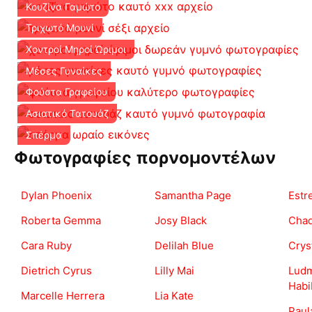
Κουζίνα Γαμώτο
Τριχωτό Μουνί
Χοντροί Μηροί Ώριμοι
Μέσες Γυναίκες
Φούστα Γραφείου
Ασιατικό Τατουάζ
Σπέρμα
Φωτογραφίες πορνομοντέλων
Dylan Phoenix
Samantha Page
Estr
Roberta Gemma
Josy Black
Chad
Cara Ruby
Delilah Blue
Crys
Dietrich Cyrus
Lilly Mai
Ludm
Habi
Marcelle Herrera
Lia Kate
Paul