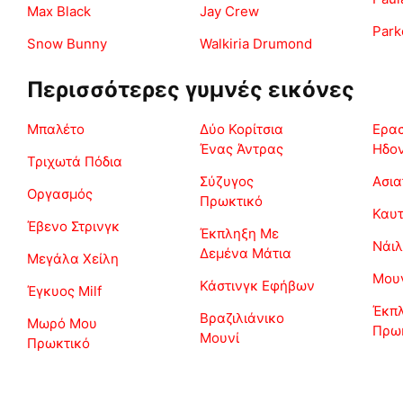
Max Black
Jay Crew
Park
Snow Bunny
Walkiria Drumond
Περισσότερες γυμνές εικόνες
Μπαλέτο
Δύο Κορίτσια
Ερασ
Ένας Άντρας
Ηδο
Τριχωτά Πόδια
Σύζυγος
Ασια
Οργασμός
Πρωκτικό
Καυτ
Έβενο Στρινγκ
Έκπληξη Με
Νάιλ
Δεμένα Μάτια
Μεγάλα Χείλη
Μουν
Κάστινγκ Εφήβων
Έγκυος Milf
Έκπ
Βραζιλιάνικο
Μωρό Μου
Πρω
Μουνί
Πρωκτικό