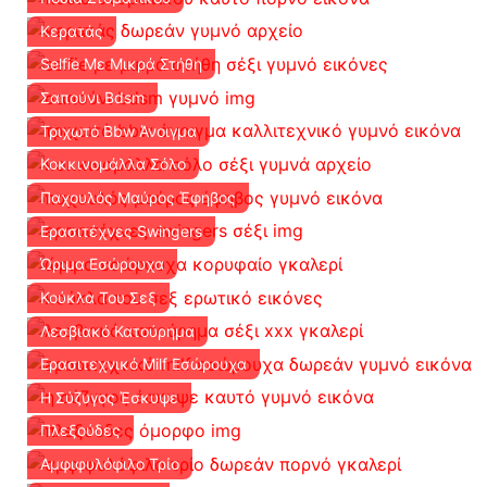
Κερατάς
Selfie Με Μικρά Στήθη
Σαπούνι Bdsm
Τριχωτό Bbw Άνοιγμα
Κοκκινομάλλα Σόλο
Παχουλός Μαύρος Έφηβος
Ερασιτέχνες Swingers
Ώριμα Εσώρουχα
Κούκλα Του Σεξ
Λεσβιακό Κατούρημα
Ερασιτεχνικό Milf Εσώρουχα
Η Σύζυγος Έσκυψε
Πλεξούδες
Αμφιφυλόφιλο Τρίο