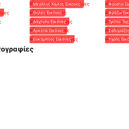
Μεγάλος Κώλος Εικόνες
Φούστα Ει
ς
Θηλές Εικόνες
Φράζω Ει
Δάχτυλο Εικόνες
Τρύπα Της
Αρκετά Εικόνες
Σαδομαζοχ
Εύκαμπτος Εικόνες
Υγρός Εικ
τογραφίες