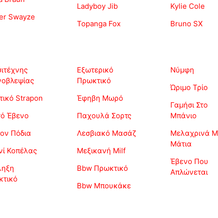
Ladyboy Jib
Kylie Cole
er Swayze
Topanga Fox
Bruno SX
ιτέχνης
Εξωτερικό
Νύμφη
νοβλεψίας
Πρωκτικό
Ώριμο Τρίο
τικό Strapon
Έφηβη Μωρό
Γαμήσι Στο
ό Έβενο
Παχουλά Σορτς
Μπάνιο
ον Πόδια
Λεσβιακό Μασάζ
Μελαχρινά Μ
Μάτια
ί Κοπέλας
Μεξικανή Milf
Έβενο Που
ληξη
Bbw Πρωκτικό
Απλώνεται
κτικό
Bbw Μπουκάκε