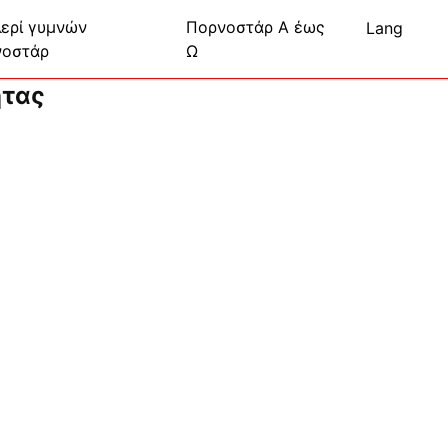
ερί γυμνών
Πορνοστάρ Α έως
Lang
νοστάρ
Ω
ητας