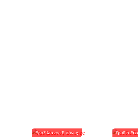
Βραζιλιανός Εικόνες
Γροθιά Ει