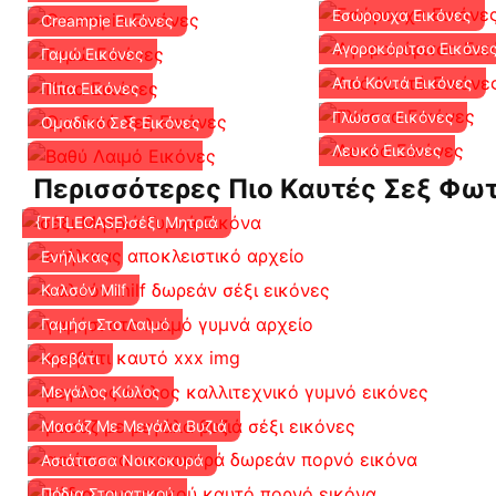
Εσώρουχα Εικόνες
Creampie Εικόνες
Αγοροκόριτσο Εικόνε
Γαμώ Εικόνες
Από Κοντά Εικόνες
Πίπα Εικόνες
Γλώσσα Εικόνες
Ομαδικό Σεξ Εικόνες
Λευκό Εικόνες
Περισσότερες Πιο Καυτές Σεξ Φω
{TITLECASE}σέξι Μητριά
Ενήλικας
Καλσόν Milf
Γαμήσι Στο Λαιμό
Κρεβάτι
Μεγάλος Κώλος
Μασάζ Με Μεγάλα Βυζιά
Ασιάτισσα Νοικοκυρά
Πόδια Στοματικού