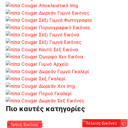
Πιο καυτές κατηγορίες
Βαθύ Λαιμό Εικόνες
Τέλειος Εικόνες
Τρανς Εικόνες