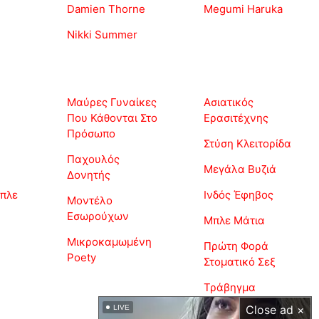
Damien Thorne
Megumi Haruka
Nikki Summer
Μαύρες Γυναίκες
Ασιατικός
Που Κάθονται Στο
Ερασιτέχνης
Πρόσωπο
Στύση Κλειτορίδα
Παχουλός
Μεγάλα Βυζιά
Δονητής
πλε
Ινδός Έφηβος
Μοντέλο
Εσωρούχων
Μπλε Μάτια
Μικροκαμωμένη
Πρώτη Φορά
Poety
Στοματικό Σεξ
Τράβηγμα
Close ad ×
LIVE