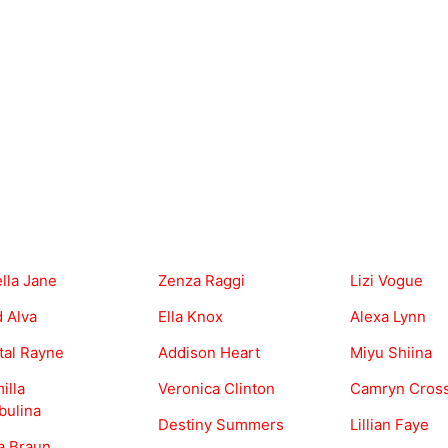
ella Jane
Zenza Raggi
Lizi Vogue
 Alva
Ella Knox
Alexa Lynn
tal Rayne
Addison Heart
Miyu Shiina
illa
Veronica Clinton
Camryn Cros
bulina
Destiny Summers
Lillian Faye
a Braun