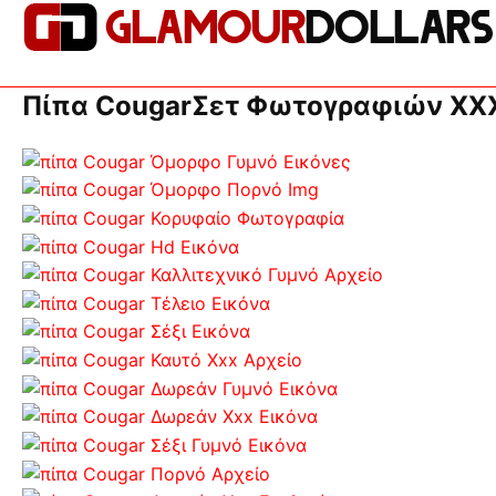
Πίπα CougarΣετ Φωτογραφιών XXX