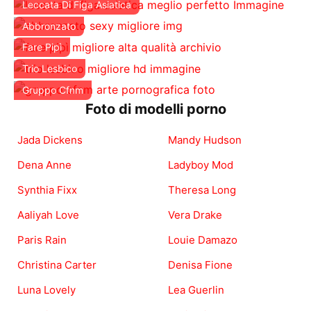
Leccata Di Figa Asiatica
Abbronzato
Fare Pipì
Trio Lesbico
Gruppo Cfnm
Foto di modelli porno
Jada Dickens
Mandy Hudson
Dena Anne
Ladyboy Mod
Synthia Fixx
Theresa Long
Aaliyah Love
Vera Drake
Paris Rain
Louie Damazo
Christina Carter
Denisa Fione
Luna Lovely
Lea Guerlin