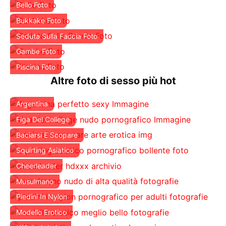
Bello Foto
Bukkake Foto
Seduta Sulla Faccia Foto
Gambe Foto
Piscina Foto
Altre foto di sesso più hot
Argentina
Figa Del College
Baciarsi E Scopare
Squirting Asiatico
Cheerleader
Musulmano
Piedini In Nylon
Modello Erotico