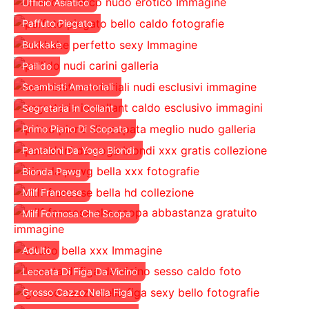
Ufficio Asiatico
Paffuto Piegato
Bukkake
Pallido
Scambisti Amatoriali
Segretaria In Collant
Primo Piano Di Scopata
Pantaloni Da Yoga Biondi
Bionda Pawg
Milf Francese
Milf Formosa Che Scopa
Adulto
Leccata Di Figa Da Vicino
Grosso Cazzo Nella Figa