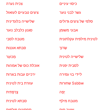
כיסוי עיניים
צכית נערה
גשר לבני נוער
ציצים טבעיים לעזאזל
סלפי של ציצים גדולים
שלישייה בלונדינית
אבוני משומן
סגנון כלבלב נוער
לטינית מילפית עקלתונית
מטבח לסבי
שְׂרוֹך
סבתא אוננות
שלישייה לטינית
מְכוֹעָר
לסבית יפנית
אוכלת כוס של אמהות
ליידי בוי גמירה
ירכיים עבות בוגרות
שחורות Ssbbw
עוזרת בית לטינית
יָפֶה
צָרְפָתִית
מטבח מילף
סבתא לטינית
שיער חום
תחתונים מילפית