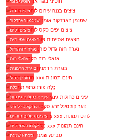
חוטיני בוגר
ציצים בננה
שמנמן הארדקור
ציצים יפים
חצאית אסייתית
נערה חזה גדול
אנאלי רזה
בוגרת חרמנית
חובבן כפול
כַּלָה
עיניים כחולות גינגיות
נוער קוקסינל זרע
ציצים גדולים הודיים
מקלחת אסייתית
סבתא שמנה