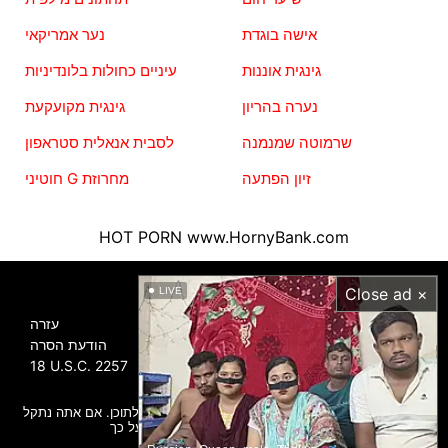
אישה בוגדת
נער אמריקאי
גינגית אוננות
עיניים כחולות בלונדיניות
נערה בהריון
גינגית מקועקעת
שרמוטה שמנמנה
לסבית אנאלית סטראפון
זיון הפתעה
חוטיני G מחרוזת
HOT PORN
www.HornyBank.com
מידע
Close ad ×
LIVE
עזרה
הודעת הסרה
18 U.S.C. 2257
כל הגלריות הועלו על ידי משתמשים, אנו לא אחראים לתוכן. אם אתה נתקל
בפורנוגרפיה בלתי חוקית, אנא דווח על כך.