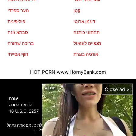
קָטָן
נוער ספרדי
דוגמן ארוטי
פיליפינית
תחתוני כותנה
סבתא זונה
מגפיים לעזאזל
בריכה שחורה
אורגיה בוגרת
חוף אסייתי
HOT PORN
www.HornyBank.com
מידע
Close ad ×
LIVE
עזרה
הודעת הסרה
18 U.S.C. 2257
כל הגלריות הועלו על ידי משתמשים, אנו לא אחראים לתוכן. אם אתה נתקל
בפורנוגרפיה בלתי חוקית, אנא דווח על כך.