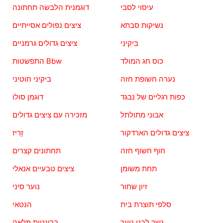
עיסוי לסבי
דוגמנית הלבשה תחתונה
נשיקות סבתא
ציצים נפולים אסייתיים
בִּיקִינִי
ציצים גדולים גרמניים
כוס חג המולד
התפשטות Bbw
נערה חשופת חזה
ביקיני חוטיני
כפות רגליים של נבגד
דוגמן סולו
אבוני מתולתל
מזכירה עם ציצים גדולים
ציצים גדולים הארדקור
זָרִיז
חוף חשוף חזה
תחתונים קצרים
תחת משומן
ציצים טבעיים אנאלי
זיון שחור
נוער סיני
סלפי תוצרת בית
הנטאי
גשר לבני נוער
ברונטית מלאה