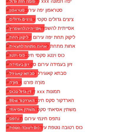
פומה חזה גדול
סטראפון
ציצים גדולים
אסייתית להשפריץ
ליקוק תחת
אחות מתחת לחצאית
כוס וינטג
זיון בעמידה
סבתא קאוגירל
מוֹרֶה
זין גדול בכוס
Bbw הארדקור
משתין אסיאתי
נתפס
כוס רטובה נוטפת