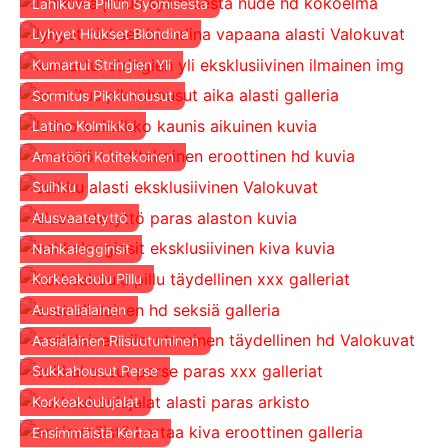
Lähikuva Pillun Syömisestä
Lyhyet Hiukset Blondina
Kumartui Stringien Yli
Sormitus Pikkuhousut
Latino Kolmikko
Amatööri Kotitekoinen
Suihku
Alusvaatetyttö
Nahkalegginsit
Korkeakoulu Pillu
Australialainen
Aasialainen Riisuutuminen
Sukkahousut Perse
Korkeakoulujalat
Ensimmäistä Kertaa