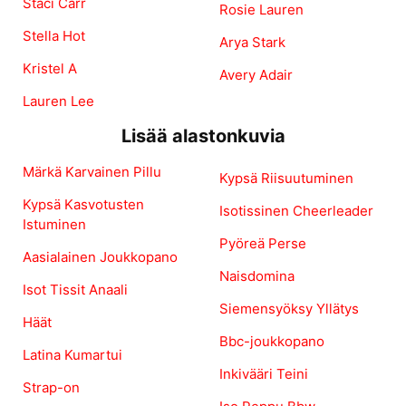
Staci Carr
Rosie Lauren
Stella Hot
Arya Stark
Kristel A
Avery Adair
Lauren Lee
Lisää alastonkuvia
Märkä Karvainen Pillu
Kypsä Riisuutuminen
Kypsä Kasvotusten
Isotissinen Cheerleader
Istuminen
Pyöreä Perse
Aasialainen Joukkopano
Naisdomina
Isot Tissit Anaali
Siemensyöksy Yllätys
Häät
Bbc-joukkopano
Latina Kumartui
Inkivääri Teini
Strap-on