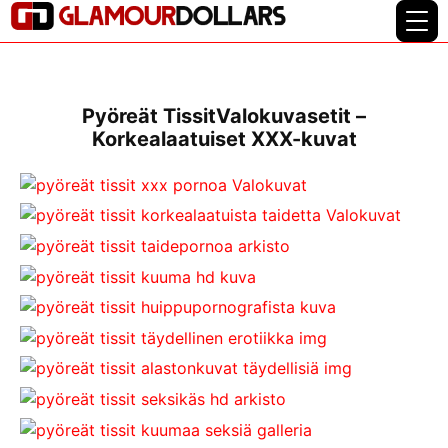
Pyöreät TissitValokuvasetit –
Korkealaatuiset XXX-kuvat