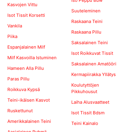
Iso Peppu Bbw
Kasvojen Vittu
Suuteleminen
Isot Tissit Korsetti
Raskaana Teini
Vankila
Raskaana Pillu
Piika
Saksalainen Teini
Espanjalainen Milf
Isot Roikkuvat Tissit
Milf Kasvoilla Istuminen
Saksalainen Amatööri
Hameen Alla Pillu
Kermapiirakka Yllätys
Paras Pillu
Koulutyttöjen
Roikkuva Kypsä
Pikkuhousut
Teini-ikäisen Kasvot
Laiha Alusvaatteet
Ruskettunut
Isot Tissit Bdsm
Amerikkalainen Teini
Teini Kainalo
Aasialainen Ryhmä