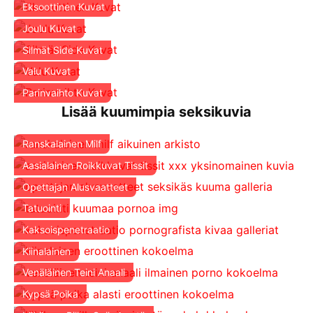
Eksoottinen Kuvat
Joulu Kuvat
Silmät Side Kuvat
Valu Kuvat
Parinvaihto Kuvat
Lisää kuumimpia seksikuvia
Ranskalainen Milf
Aasialainen Roikkuvat Tissit
Opettajan Alusvaatteet
Tatuointi
Kaksoispenetraatio
Kiinalainen
Venäläinen Teini Anaali
Kypsä Poika