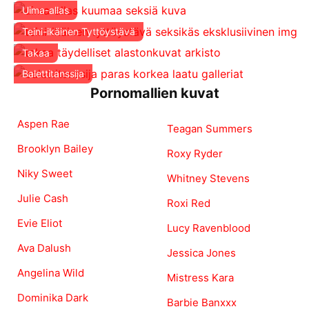
Uima-allas
Teini-ikäinen Tyttöystävä
Takaa
Balettitanssija
Pornomallien kuvat
Aspen Rae
Teagan Summers
Brooklyn Bailey
Roxy Ryder
Niky Sweet
Whitney Stevens
Julie Cash
Roxi Red
Evie Eliot
Lucy Ravenblood
Ava Dalush
Jessica Jones
Angelina Wild
Mistress Kara
Dominika Dark
Barbie Banxxx