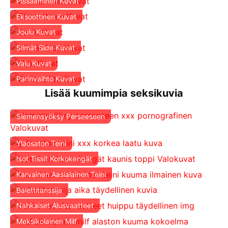
Pissaaminen Kuvat
Eksoottinen Kuvat
Joulu Kuvat
Silmät Side Kuvat
Valu Kuvat
Parinvaihto Kuvat
Lisää kuumimpia seksikuvia
Siemensyöksy Perseeseen
Yläosaton Teini
Isot Tissit Korkokengät
Karvainen Aasialainen Teini
Balettitanssija
Nahkaiset Alusvaatteet
Meksikolainen Milf