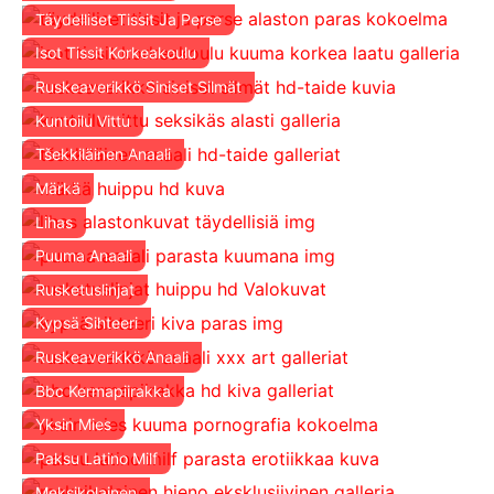
Täydelliset Tissit Ja Perse
Isot Tissit Korkeakoulu
Ruskeaverikkö Siniset Silmät
Kuntoilu Vittu
Tšekkiläinen Anaali
Märkä
Lihas
Puuma Anaali
Rusketuslinjat
Kypsä Sihteeri
Ruskeaverikkö Anaali
Bbc Kermapiirakka
Yksin Mies
Paksu Latino Milf
Meksikolainen