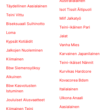
Australialainen
Täydellinen Aasialainen
Isot Tissit Äitipuoli
Teini Vittu
Milf Jalkatyö
Biseksuaali Suihinotto
Teini-ikäinen Pari
Loma
Jalat
Kypsät Kotiäidit
Vanha Mies
Jalkojen Nuoleminen
Karvainen Japanilainen
Kiimainen
Teini-ikäiset Nännit
Bbw Siemensyöksy
Kurvikas Hardcore
Aikuinen
Kovacorea Bdsm
Bbw Kasvotusten
Italialainen
Istuminen
Ulkona Anaali
Jouluiset Alusvaatteet
Aasialainen
Kiimainen Teini