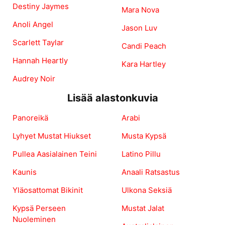
Destiny Jaymes
Mara Nova
Anoli Angel
Jason Luv
Scarlett Taylar
Candi Peach
Hannah Heartly
Kara Hartley
Audrey Noir
Lisää alastonkuvia
Panoreikä
Arabi
Lyhyet Mustat Hiukset
Musta Kypsä
Pullea Aasialainen Teini
Latino Pillu
Kaunis
Anaali Ratsastus
Yläosattomat Bikinit
Ulkona Seksiä
Kypsä Perseen
Mustat Jalat
Nuoleminen