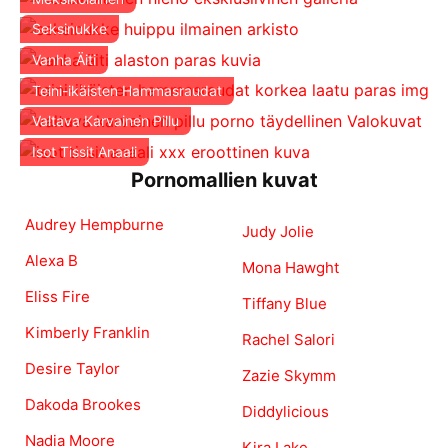
Seksinukke
Vanha Äiti
Teini-ikäisten Hammasraudat
Valtava Karvainen Pillu
Isot Tissit Anaali
Pornomallien kuvat
Audrey Hempburne
Judy Jolie
Alexa B
Mona Hawght
Eliss Fire
Tiffany Blue
Kimberly Franklin
Rachel Salori
Desire Taylor
Zazie Skymm
Dakoda Brookes
Diddylicious
Nadia Moore
Kira Lake