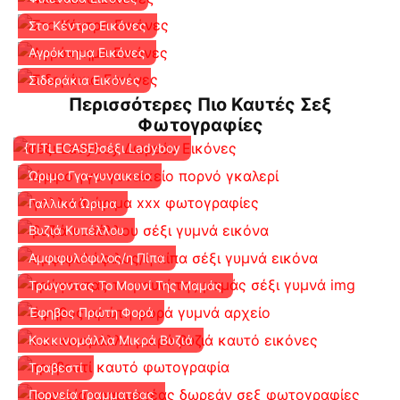
Στο Κέντρο Εικόνες
Αγρόκτημα Εικόνες
Σιδεράκια Εικόνες
Περισσότερες Πιο Καυτές Σεξ
Φωτογραφίες
{TITLECASE}σέξι Ladyboy
Ώριμο Γγα-γυναικείο
Γαλλικά Ώριμα
Βυζιά Κυπέλλου
Αμφιφυλόφιλος/η Πίπα
Τρώγοντας Το Μουνί Της Μαμάς
Έφηβος Πρώτη Φορά
Κοκκινομάλλα Μικρά Βυζιά
Τραβεστί
Πορνεία Γραμματέας