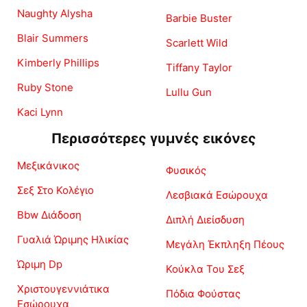
Naughty Alysha
Barbie Buster
Blair Summers
Scarlett Wild
Kimberly Phillips
Tiffany Taylor
Ruby Stone
Lullu Gun
Kaci Lynn
Περισσότερες γυμνές εικόνες
Μεξικάνικος
Φυσικός
Σεξ Στο Κολέγιο
Λεσβιακά Εσώρουχα
Bbw Διάδοση
Διπλή Διείσδυση
Γυαλιά Ώριμης Ηλικίας
Μεγάλη Έκπληξη Πέους
Ώριμη Dp
Κούκλα Του Σεξ
Χριστουγεννιάτικα
Πόδια Φούστας
Εσώρουχα