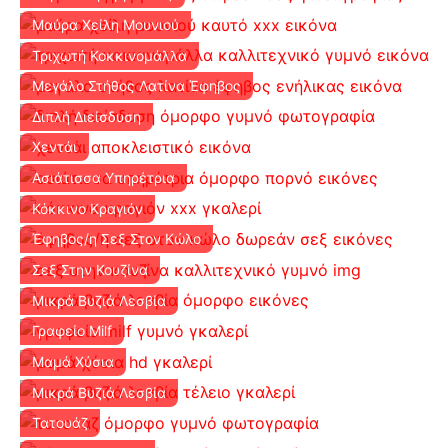
Μαύρα Χείλη Μουνιού
Τριχωτή Κοκκινομάλλα
Μεγάλο Στήθος Λατίνα Έφηβος
Διπλή Διείσδυση
Χεντάι
Ασιάτισσα Υπηρέτρια
Κόκκινο Κραγιόν
Έφηβος/η Σεξ Στον Κώλο
Σεξ Στην Κουζίνα
Μικρά Βυζιά Λεσβία
Γραφείο Milf
Μαμά Χύσια
Μικρά Βυζιά Λεσβία
Τατουάζ