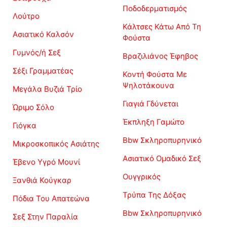
Ποδοδερματισμός
Λούτρο
Κάλτσες Κάτω Από Τη
Ασιατικό Καλσόν
Φούστα
Γυμνός/ή Σεξ
Βραζιλιάνος Έφηβος
Σέξι Γραμματέας
Κοντή Φούστα Με
Ψηλοτάκουνα
Μεγάλα Βυζιά Τρίο
Γιαγιά Γδύνεται
Ώριμο Σόλο
Έκπληξη Γαμώτο
Γιόγκα
Bbw Σκληροπυρηνικό
Μικροσκοπικός Ασιάτης
Ασιατικό Ομαδικό Σεξ
Έβενο Υγρό Μουνί
Ουγγρικός
Ξανθιά Κούγκαρ
Τρύπα Της Δόξας
Πόδια Του Απατεώνα
Bbw Σκληροπυρηνικό
Σεξ Στην Παραλία