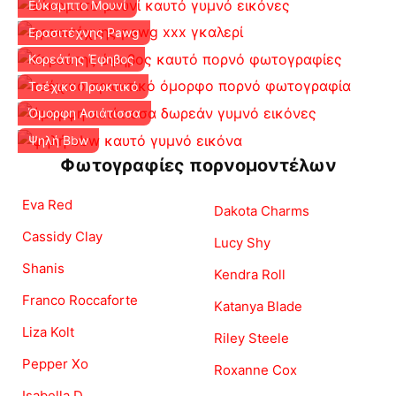
Εύκαμπτο Μουνί
Ερασιτέχνης Pawg
Κορεάτης Έφηβος
Τσέχικο Πρωκτικό
Όμορφη Ασιάτισσα
Ψηλή Bbw
Φωτογραφίες πορνομοντέλων
Eva Red
Dakota Charms
Cassidy Clay
Lucy Shy
Shanis
Kendra Roll
Franco Roccaforte
Katanya Blade
Liza Kolt
Riley Steele
Pepper Xo
Roxanne Cox
Isabella D