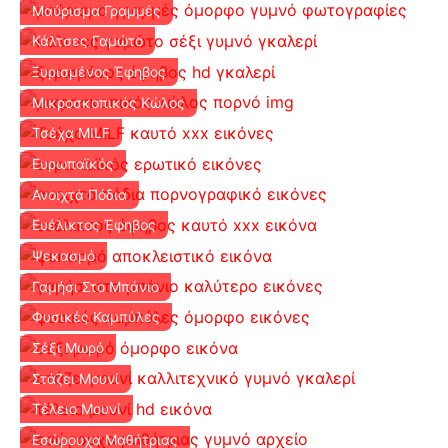
Μαύρισμα Γραμμές
Κάλτσες Γαμώτο
Ξυρισμένος Έφηβος
Μικροσκοπικός Κώλος
Τσέχα MILF
Ευρωπαϊκός
Ανοιχτά Πόδια
Ευέλικτος Έφηβος
Ψεκασμό
Γαμήσι Στο Μπάνιο
Φυσικές Καμπύλες
Σέξι Μωρό
Στάζει Μουνί
Τέλειο Μουνί
Εσώρουχα Μαθήτριας