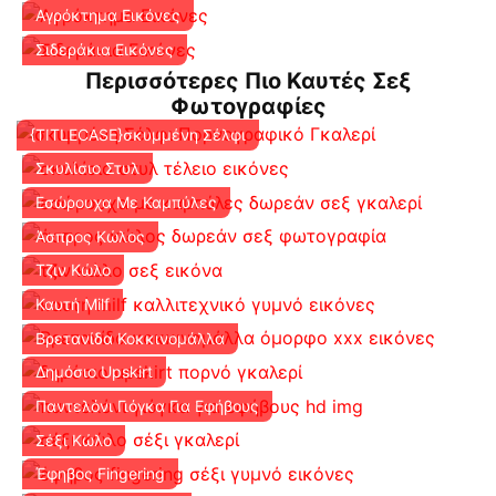
Αγρόκτημα Εικόνες
Σιδεράκια Εικόνες
Περισσότερες Πιο Καυτές Σεξ
Φωτογραφίες
{TITLECASE}σκυμμένη Σέλφι
Σκυλίσιο Στυλ
Εσώρουχα Με Καμπύλες
Άσπρος Κώλος
Τζιν Κώλο
Καυτή Milf
Βρετανίδα Κοκκινομάλλα
Δημόσιο Upskirt
Παντελόνι Γιόγκα Για Εφήβους
Σέξι Κώλο
Έφηβος Fingering