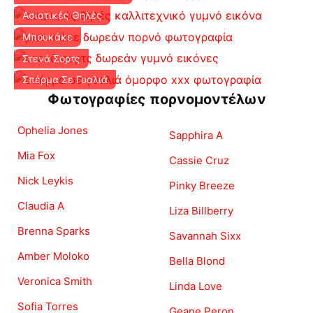
Ασιατικές Θηλές
Μπουκάκε
Στενά Σορτς
Σπέρμα Σε Γυαλιά
Φωτογραφίες πορνομοντέλων
Ophelia Jones
Sapphira A
Mia Fox
Cassie Cruz
Nick Leykis
Pinky Breeze
Claudia A
Liza Billberry
Brenna Sparks
Savannah Sixx
Amber Moloko
Bella Blond
Veronica Smith
Linda Love
Sofia Torres
Geane Peron