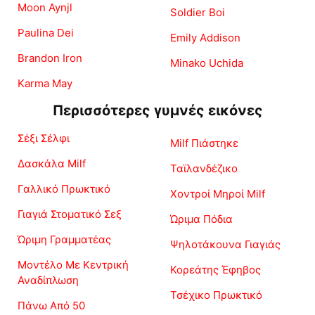
Moon Aynjl
Soldier Boi
Paulina Dei
Emily Addison
Brandon Iron
Minako Uchida
Karma May
Περισσότερες γυμνές εικόνες
Σέξι Σέλφι
Milf Πιάστηκε
Δασκάλα Milf
Ταϊλανδέζικο
Γαλλικό Πρωκτικό
Χοντροί Μηροί Milf
Γιαγιά Στοματικό Σεξ
Ώριμα Πόδια
Ώριμη Γραμματέας
Ψηλοτάκουνα Γιαγιάς
Μοντέλο Με Κεντρική
Κορεάτης Έφηβος
Αναδίπλωση
Τσέχικο Πρωκτικό
Πάνω Από 50