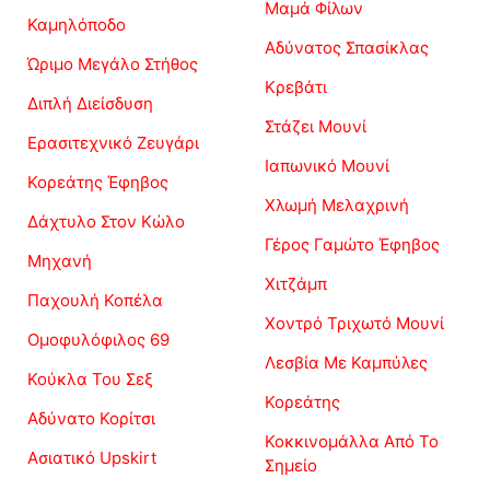
Μαμά Φίλων
Καμηλόποδο
Αδύνατος Σπασίκλας
Ώριμο Μεγάλο Στήθος
Κρεβάτι
Διπλή Διείσδυση
Στάζει Μουνί
Ερασιτεχνικό Ζευγάρι
Ιαπωνικό Μουνί
Κορεάτης Έφηβος
Χλωμή Μελαχρινή
Δάχτυλο Στον Κώλο
Γέρος Γαμώτο Έφηβος
Μηχανή
Χιτζάμπ
Παχουλή Κοπέλα
Χοντρό Τριχωτό Μουνί
Ομοφυλόφιλος 69
Λεσβία Με Καμπύλες
Κούκλα Του Σεξ
Κορεάτης
Αδύνατο Κορίτσι
Κοκκινομάλλα Από Το
Ασιατικό Upskirt
Σημείο