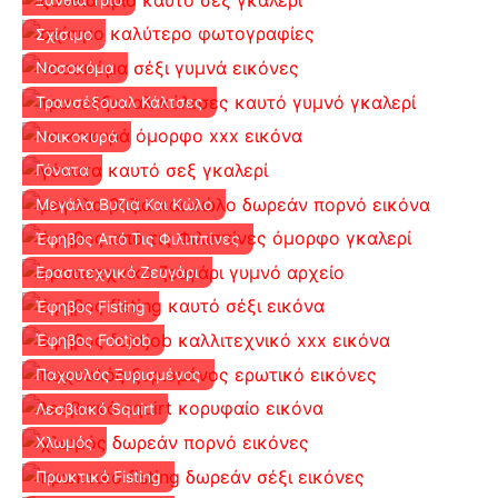
Σχίσιμο
Νοσοκόμα
Τρανσέξουαλ Κάλτσες
Νοικοκυρά
Γόνατα
Μεγάλα Βυζιά Και Κώλο
Έφηβος Από Τις Φιλιππίνες
Ερασιτεχνικό Ζευγάρι
Έφηβος Fisting
Έφηβος Footjob
Παχουλός Ξυρισμένος
Λεσβιακό Squirt
Χλωμός
Πρωκτικό Fisting