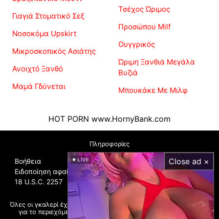
Τσέχος Ώριμος
Γιαγιά Στοματικό Σεξ
Προσώπου Milf
Νοσοκόμα Upskirt
Ουγγρικός
Μικροσκοπικός Ασιάτης
Ώριμη Ξανθιά Μεγάλα
Ανοιχτό Ξανθό
Βυζιά
Μαμά Γδύνεται
Μπουκάκε Με Μιλφ
HOT PORN
www.HornyBank.com
Πληροφορίες
Close ad ×
Βοήθεια
LIVE
Ειδοποίηση αφαίρεσης
18 U.S.C. 2257
Όλες οι γκαλερί έχουν ανέβει από χρήστες, δεν φέρουμε ευθύνη
για το περιεχόμενο. Αν εντοπίσετε παράνομη πορνογραφία,