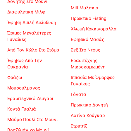
Δονητής Στο Μουνί
Milf Μαλακία
Διαφυλετική Μιλφ
Πρωκτικό Fisting
Έφηβη Διπλή Διείσδυση
Χλωμή Κοκκινομάλλα
Ώριμες Μεγαλύτερες
Γυναίκες
Εφηβικό Μασάζ
Από Τον Κώλο Στο Στόμα
Σεξ Στο Ντους
Έφηβος Από Την
Ερασιτέχνης
Ουκρανία
Μικροκαμωμένη
Φράζω
Ιππασία Με Όμορφες
Γυναίκες
Μουσουλμάνος
Γόνατα
Ερασιτεχνικό Ζευγάρι
Πρωκτικό Δονητή
Κοντά Γυαλιά
Λατίνα Κούγκαρ
Μαύρο Πουλί Στο Μουνί
Στριπτίζ
Βραζιλιάνικο Μουνί