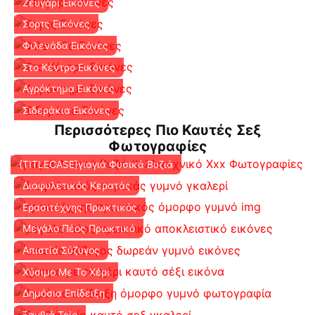
Ζευγάρι Εικόνες
Σορτς Εικόνες
Φιλενάδα Εικόνες
Στο Κέντρο Εικόνες
Αγρόκτημα Εικόνες
Σιδεράκια Εικόνες
Περισσότερες Πιο Καυτές Σεξ
Φωτογραφίες
{TITLECASE}γιαγιά Φυσικά Βυζιά
Διαφυλετικός Κερατάς
Ερασιτέχνης Πρωκτικός
Μεγάλο Πέος Πρωκτικό
Απιστία Σύζυγος
Χύσιμο Με Το Χέρι
Δημόσια Επίδειξη
Ξανθιά Τρίο