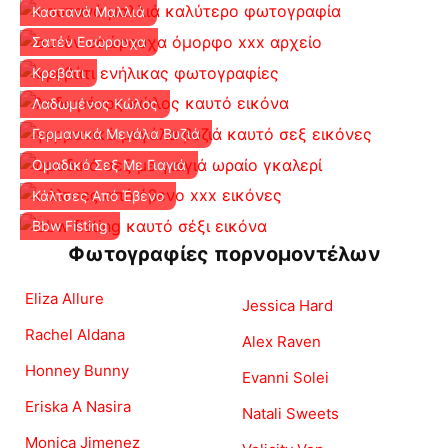
Καστανά Μαλλιά
Σατέν Εσώρουχα
Κρεβάτι
Λαδωμένος Κώλος
Γερμανικά Μεγάλα Βυζιά
Ομαδικό Σεξ Με Γιαγιά
Κάλτσες Από Έβενο
Bbw Fisting
Φωτογραφίες πορνομοντέλων
Eliza Allure
Jessica Hard
Rachel Aldana
Alex Raven
Honney Bunny
Evanni Solei
Eriska A Nasira
Natali Sweets
Monica Jimenez