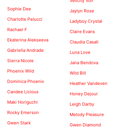
Velicity Von
Sophie Dee
Jaylyn Rose
Charlotte Pelucci
Ladyboy Crystal
Rachael F
Claire Evans
Ekaterina Alekseeva
Claudia Casali
Gabriella Andrade
Luna Love
Sierra Nicole
Jana Bendova
Phoenix Wild
Wild Bill
Dominica Phoenix
Heather Vandeven
Candee Licious
Honey Dejour
Maki Horiguchi
Leigh Darby
Rocky Emerson
Melody Pleasure
Gwen Stark
Gwen Diamond