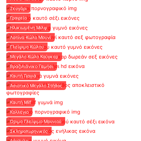
Ζευγάρι
Γραφείο
Ηλικιωμένη Μιλφ
Λατίνα Κώλο Μουνί
Γλείψιμο Κώλου
Μεγάλο Κώλο Κούγκαρ
Βραζιλιάνικο Γαμήσι
Καυτή Γιαγιά
Ασιατικό Μεγάλο Στήθος
Καυτή Milf
Κολλέγιο
Ώριμο Γλείψιμο Μουνιού
Σκληροπυρηνικός
Δάχτυλο