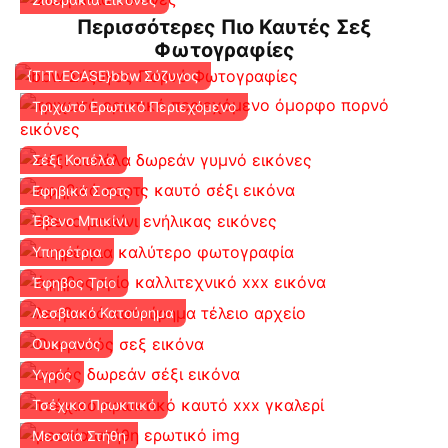
Περισσότερες Πιο Καυτές Σεξ
Φωτογραφίες
{TITLECASE}bbw Σύζυγος
Τριχωτό Ερωτικό Περιεχόμενο
Σέξι Κοπέλα
Εφηβικά Σορτς
Έβενο Μπικίνι
Υπηρέτρια
Έφηβος Τρίο
Λεσβιακό Κατούρημα
Ουκρανός
Υγρός
Τσέχικο Πρωκτικό
Μεσαία Στήθη