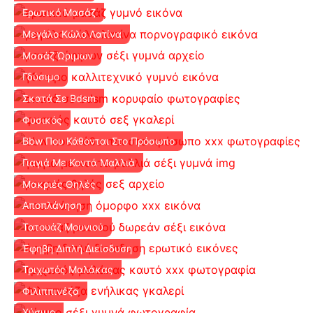
Ερωτικό Μασάζ
Μεγάλο Κώλο Λατίνα
Μασάζ Ώριμων
Γδύσιμο
Σκατά Σε Bdsm
Φυσικός
Bbw Που Κάθονται Στο Πρόσωπο
Γιαγιά Με Κοντά Μαλλιά
Μακριές Θηλές
Αποπλάνηση
Τατουάζ Μουνιού
Έφηβη Διπλή Διείσδυση
Τριχωτός Μαλάκας
Φιλιππινέζα
Χύσιμο