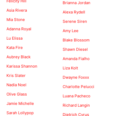
Felicity Hill
Brianna Jordan
Asia Rivera
Alexa Rydell
Mia Stone
Serene Siren
Adanna Royal
Amy Lee
Lu Elissa
Blake Blossom
Kata Fire
Shawn Diesel
Aubrey Black
Amanda Fialho
Karissa Shannon
Liza Kolt
Kris Slater
Dwayne Foxxx
Nadia Noel
Charlotte Pelucci
Olive Glass
Luana Pacheco
Jamie Michelle
Richard Langin
Sarah Lollypop
Dietrich Cyrus