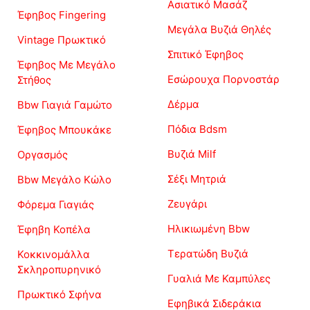
Ασιατικό Μασάζ
Έφηβος Fingering
Μεγάλα Βυζιά Θηλές
Vintage Πρωκτικό
Σπιτικό Έφηβος
Έφηβος Με Μεγάλο
Εσώρουχα Πορνοστάρ
Στήθος
Δέρμα
Bbw Γιαγιά Γαμώτο
Πόδια Bdsm
Έφηβος Μπουκάκε
Βυζιά Milf
Οργασμός
Σέξι Μητριά
Bbw Μεγάλο Κώλο
Ζευγάρι
Φόρεμα Γιαγιάς
Ηλικιωμένη Bbw
Έφηβη Κοπέλα
Τερατώδη Βυζιά
Κοκκινομάλλα
Σκληροπυρηνικό
Γυαλιά Με Καμπύλες
Πρωκτικό Σφήνα
Εφηβικά Σιδεράκια