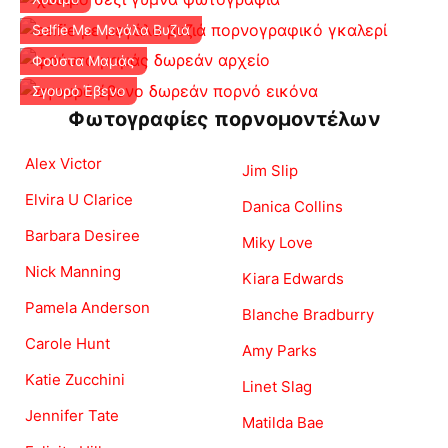
Selfie Με Μεγάλα Βυζιά
Φούστα Μαμάς
Σγουρό Έβενο
Φωτογραφίες πορνομοντέλων
Alex Victor
Jim Slip
Elvira U Clarice
Danica Collins
Barbara Desiree
Miky Love
Nick Manning
Kiara Edwards
Pamela Anderson
Blanche Bradburry
Carole Hunt
Amy Parks
Katie Zucchini
Linet Slag
Jennifer Tate
Matilda Bae