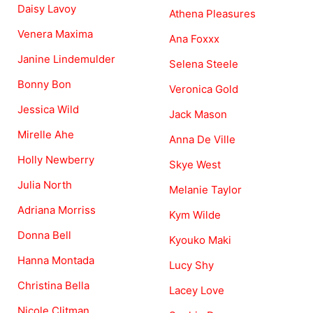
Daisy Lavoy
Athena Pleasures
Venera Maxima
Ana Foxxx
Janine Lindemulder
Selena Steele
Bonny Bon
Veronica Gold
Jessica Wild
Jack Mason
Mirelle Ahe
Anna De Ville
Holly Newberry
Skye West
Julia North
Melanie Taylor
Adriana Morriss
Kym Wilde
Donna Bell
Kyouko Maki
Hanna Montada
Lucy Shy
Christina Bella
Lacey Love
Nicole Clitman