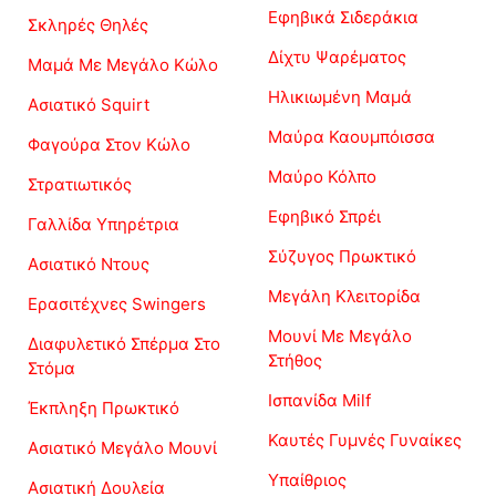
Εφηβικά Σιδεράκια
Σκληρές Θηλές
Δίχτυ Ψαρέματος
Μαμά Με Μεγάλο Κώλο
Ηλικιωμένη Μαμά
Ασιατικό Squirt
Μαύρα Καουμπόισσα
Φαγούρα Στον Κώλο
Μαύρο Κόλπο
Στρατιωτικός
Εφηβικό Σπρέι
Γαλλίδα Υπηρέτρια
Σύζυγος Πρωκτικό
Ασιατικό Ντους
Μεγάλη Κλειτορίδα
Ερασιτέχνες Swingers
Μουνί Με Μεγάλο
Διαφυλετικό Σπέρμα Στο
Στήθος
Στόμα
Ισπανίδα Milf
Έκπληξη Πρωκτικό
Καυτές Γυμνές Γυναίκες
Ασιατικό Μεγάλο Μουνί
Υπαίθριος
Ασιατική Δουλεία