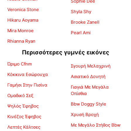
Sophie Dee
Veronica Stone
Shyla Shy
Hikaru Aoyama
Brooke Zanell
Mira Monroe
Pearl Ami
Rhianna Ryan
Περισσότερες γυμνές εικόνες
Ώριμο Cfnm
Σγουρή Μελαχρινή
Κόκκινα Εσώρουχα
Ασιατικό Δονητή
Γαμήσι Στην Πισίνα
Γιαγιά Με Μεγάλα
Οπίσθια
Ομαδικό Σεξ
Bbw Doggy Style
Ψηλός Έφηβος
Χρυσή Βροχή
Κινέζος Έφηβος
Με Μεγάλο Στήθος Bbw
Λεπτές Κάλτσες