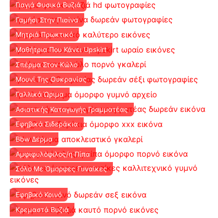
Γιαγιά Φυσικά Βυζιά
Γαμήσι Στην Πισίνα
Μητριά Πρωκτικό
Μαθήτρια Που Κάνει Upskirt
Σπέρμα Στον Κώλο
Μουνί Της Ουκρανίας
Γαλλικά Ώριμα
Ασιατικής Καταγωγής Γραμματέας
Εφηβικά Σιδεράκια
Bbw Δέρμα
Αμφιφυλόφιλος/η Πίπα
Σόλο Με Όμορφες Γυναίκες
Εφηβικό Κοινό
Κρεμαστά Βυζιά