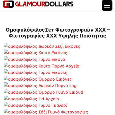
ΟμοφυλόφιλοςΣετ Φωτογραφιών XXX –
Φωτογραφίες XXX Υψηλής Ποιότητας