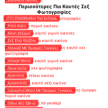
Περισσότερες Πιο Καυτές Σεξ
Φωτογραφίες
{TITLECASE}πόδια Της Συζύγου
Ψηλό Κώλο
Bdsm Σπέρμα
Σεξ Στην Κουζίνα
Τατουάζ Με Όμορφες Γυναίκες
Vintage Μουνί
Πρωκτούλα
Αργεντίνη
Αμερικανός
Ξυρισμένο Μουνί Με Όμορφες Γυναίκες
Πόδια Από Έβενο