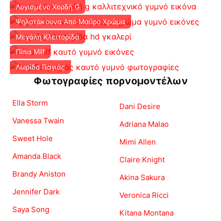
Λυγισμένο Χορδή G
Ψηλοτάκουνα Από Μαύρο Χρώμα
Μεγάλη Κλειτορίδα
Πίπα Milf
Λωρίδα Γιαγιάς
Φωτογραφίες πορνομοντέλων
Ella Storm
Dani Desire
Vanessa Twain
Adriana Malao
Sweet Hole
Mimi Allen
Amanda Black
Claire Knight
Brandy Aniston
Akina Sakura
Jennifer Dark
Veronica Ricci
Saya Song
Kitana Montana