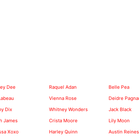
ney Dee
Raquel Adan
Belle Pea
 Labeau
Vienna Rose
Deidre Pagnan
y Dix
Whitney Wonders
Jack Black
h James
Crista Moore
Lily Moon
ssa Xoxo
Harley Quinn
Austin Reines