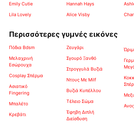
Emily Cutie
Hannah Hays
Ashl
Lila Lovely
Alice Visby
Char
Περισσότερες γυμνές εικόνες
Πόδια Bdsm
Ζευγάρι
Ώριμ
Μελαχρινή
Σγουρό Ξανθό
Γερμ
Εσώρουχα
Μεγά
Στρογγυλά Βυζιά
Cosplay Σπέρμα
Κοκ
Ντους Με Milf
Σπέ
Ασιατικό
Βυζιά Κυπέλλου
Fingering
Μεξι
Τέλειο Σώμα
Μπαλέτο
Ανο
Έφηβη Διπλή
Κρεβάτι
Διείσδυση