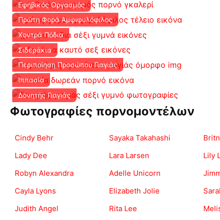
Εφηβικός Οργασμός
Πρώτη Φορά Αμφιφυλόφιλος
Χοντρά Πόδια
Σιδεράκια
Περιποίηση Προσώπου Γιαγιάς
Ιππασία
Δονητής Γιαγιάς
Φωτογραφίες πορνομοντέλων
Cindy Behr
Sayaka Takahashi
Brit
Lady Dee
Lara Larsen
Lily
Robyn Alexandra
Adelle Unicorn
Jimm
Cayla Lyons
Elizabeth Jolie
Sara
Judith Angel
Rita Lee
Meli