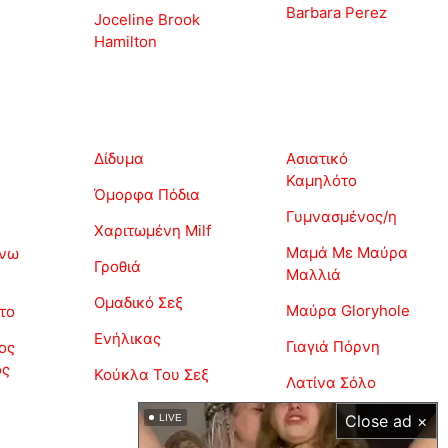
Barbara Perez
Joceline Brook
Hamilton
Δίδυμα
Ασιατικό
Καμηλότο
Όμορφα Πόδια
Γυμνασμένος/η
Χαριτωμένη Milf
Μαμά Με Μαύρα
άνω
Γροθιά
Μαλλιά
Ομαδικό Σεξ
Μαύρα Gloryhole
το
Ενήλικας
Γιαγιά Πόρνη
ος
ος
Κούκλα Του Σεξ
Λατίνα Σόλο
Close ad ×
LIVE