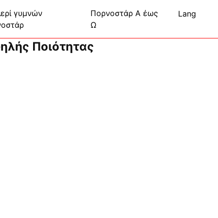
ερί γυμνών
Πορνοστάρ Α έως
Lang
νοστάρ
Ω
ηλής Ποιότητας