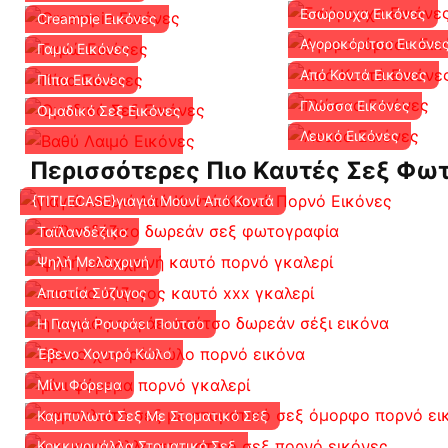
Εσώρουχα Εικόνες
Creampie Εικόνες
Αγοροκόριτσο Εικόνε
Γαμώ Εικόνες
Από Κοντά Εικόνες
Πίπα Εικόνες
Γλώσσα Εικόνες
Ομαδικό Σεξ Εικόνες
Λευκό Εικόνες
Περισσότερες Πιο Καυτές Σεξ Φω
{TITLECASE}γιαγιά Μουνί Από Κοντά
Ταϊλανδέζικο
Ψηλή Μελαχρινή
Απιστία Σύζυγος
Η Γιαγιά Ρουφάει Πούτσο
Έβενο Χοντρό Κώλο
Μίνι Φόρεμα
Καμπυλωτό Σεξ Με Στοματικό Σεξ
Κοκκινομάλλα Στοματικό Σεξ