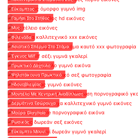
Εύκαμπτος
Γαμήσι Στο Στήθος
Μυς
Φιλενάδα
Ασιατικό Σπέρμα Στο Στόμα
Έγκυος Milf
Πρωκτικό Δάχτυλο
Ψηλοτάκουνα Πρωκτικό
Ηδονοβλεψίας
Μοντέλο Με Κεντρική Αναδίπλωση
Δερμάτινα Εσώρουχα
Μαύρα Gloryhole
Ρωσικός
Εύκαμπτο Μουνί