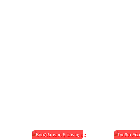
Βραζιλιανός Εικόνες
Γροθιά Ει