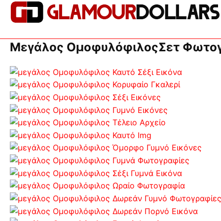
Μεγάλος ΟμοφυλόφιλοςΣετ Φωτογ