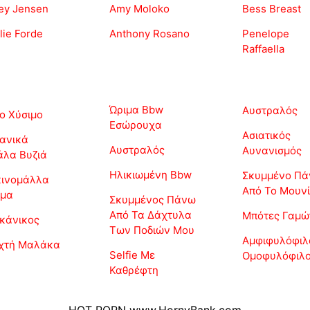
ey Jensen
Amy Moloko
Bess Breast
lie Forde
Anthony Rosano
Penelope
Raffaella
Ώριμα Bbw
Αυστραλός
ο Χύσιμο
Εσώρουχα
Ασιατικός
ανικά
Αυστραλός
Αυνανισμός
λα Βυζιά
Ηλικιωμένη Bbw
Σκυμμένο Π
κινομάλλα
Από Το Μουνί
ρμα
Σκυμμένος Πάνω
Από Τα Δάχτυλα
Μπότες Γαμώ
κάνικος
Των Ποδιών Μου
Αμφιφυλόφιλ
ιχτή Μαλάκα
Selfie Με
Ομοφυλόφιλ
Καθρέφτη