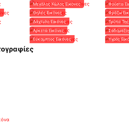
Μεγάλος Κώλος Εικόνες
Φούστα Ει
ς
Θηλές Εικόνες
Φράζω Ει
Δάχτυλο Εικόνες
Τρύπα Της
Αρκετά Εικόνες
Σαδομαζοχ
Εύκαμπτος Εικόνες
Υγρός Εικ
τογραφίες