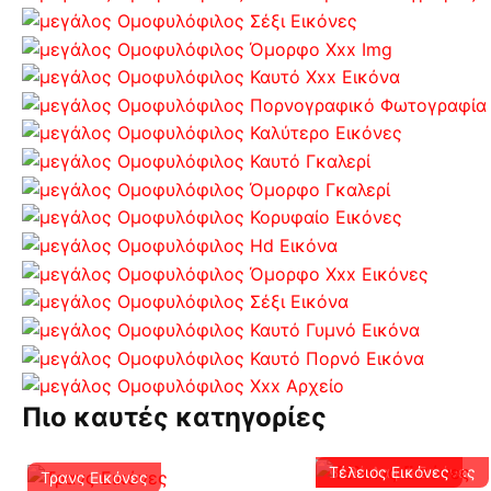
Πιο καυτές κατηγορίες
Βαθύ Λαιμό Εικόνες
Τέλειος Εικόνες
Τρανς Εικόνες