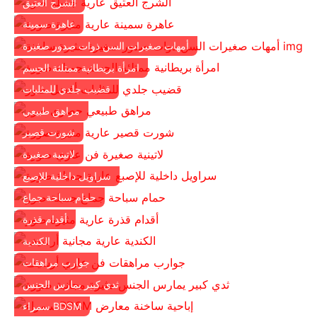
الشرج العتيق
عاهرة سمينة
أمهات صغيرات السن ذوات صدور صغيرة
امرأة بريطانية ممتلئة الجسم
قضيب جلدي للمثليات
مراهق طبيعي
شورت قصير
لاتينية صغيرة
سراويل داخلية للإصبع
حمام سباحة جماع
أقدام قذرة
الكندية
جوارب مراهقات
ثدي كبير يمارس الجنس
سمراء BDSM