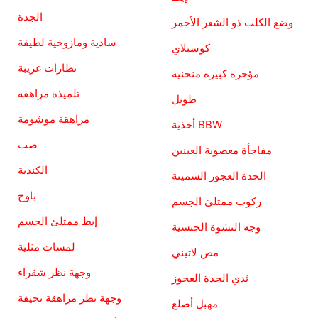
الجدة
وضع الكلب ذو الشعر الأحمر
سادية ومازوخية لطيفة
كوسبلاي
نظارات غريبة
مؤخرة كبيرة منحنية
تلميذة مراهقة
طويل
مراهقة موشومة
أحذية BBW
صب
مفاجأة معصوبة العينين
الكندية
الجدة العجوز السمينة
باوج
ركوب ممتلئ الجسم
إبط ممتلئ الجسم
وجه النشوة الجنسية
لمسات مثلية
مص لاتيني
وجهة نظر شقراء
ثدي الجدة العجوز
وجهة نظر مراهقة نحيفة
مهبل أصلع