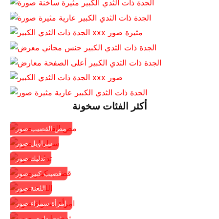
أكثر الفئات سخونة
مص القضيب صور
سراويل صور
تدليك صور
قضيب كبير صور
اللعنة صور
امرأة سمراء صور
ثدي طبيعي صور