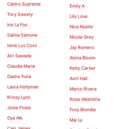
Castro Supreme
Emily A
Tory Sweety
Lily Love
Ice La Fox
Nica Noelle
Salina Samone
Nicole Grey
Ionie Luv Coxx
Jay Romero
Airi Sawada
Alona Bloom
Claudia Marie
Ketty Cartier
Gasha Yulia
Avril Hall
Laura Hollyman
Marco Rivera
Krissy Lynn
Rose Valentina
Josie Posie
Foxy Blondie
Oya Atk
Mai Ly
Casi James