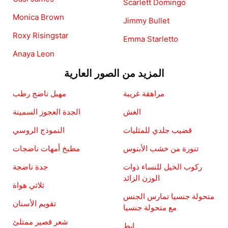
Scarlett Domingo
Monica Brown
Jimmy Bullet
Roxy Risingstar
Emma Starletto
Anaya Leon
المزيد من الصور العارية
مراهقة غريبة
مهبل ناضج رطب
الغش
الجدة العجوز السمينة
قضيب جلدي للمثليات
النموذج الروسي
تنورة من خشب الأبنوس
مطبخ أمهات ناضجات
ركوب الخيل للنساء ذوات
جدة ناضجة
الوزن الزائد
ثلاثي هواة
متحولة جنسيا تمارس الجنس
تقويم الأسنان
مع متحولة جنسيا
شعر قصير ممتلئ
إبط