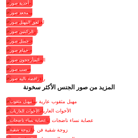
أحذية صور
مجعد صور
لعق المهبل صور
الركبتين صور
جميل صور
حمام صور
المتأرجحون صور
صب صور
راقصة باليه صور
المزيد من صور الجنس الأكثر سخونة
مهبل مثقوب
الأخوات العاريات
عصابة نساء ناضجات
زوجة شقية